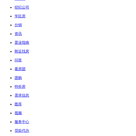
经纪公司
学区房
分销
资讯
置业指南
附近找房
问答
看房团
团购
特价房
需求信息
图库
视频
服务中心
贷款代办