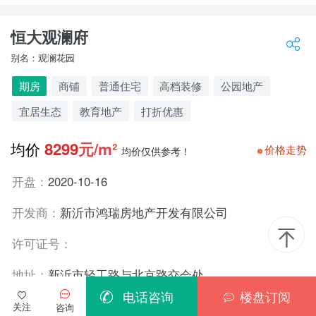
恒大观澜府
别名：观澜花园
期房
商铺
普通住宅
高档装修
公园地产
宜居生态
教育地产
打折优惠
8299
元/m²
均价
价格走势
均价仅供参考！
开盘：
2020-10-16
开发商：
新沂市鸿瑞房地产开发有限公司
许可证号：
地址：
新沂市轻工路与北京路交会处
电话咨询
楼盘订阅
更 多
关注
咨询