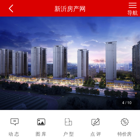
请设置基本配置信息, url、name、abstract、thumb
新沂房产网
导航
恒大观澜府
(别名观澜花园)
8299元/m²
地址：
新沂恒大观澜府
长按识别二维码查看更多详情
4
/
10
动 态
图 库
户 型
点 评
特价房